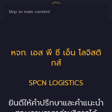
Skip to main content
หจก. เอส พี ซี เอ็น โลจิสติ
กส์
SPCN LOGISTICS
ยินดีให้คำปรึกษาและคำแนะนำ